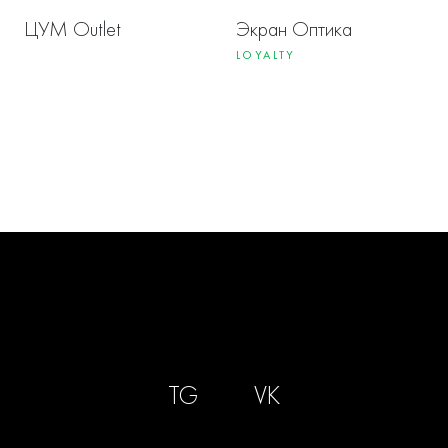
ЦУМ Outlet
Экран Оптика
LOYALTY
TG
VK