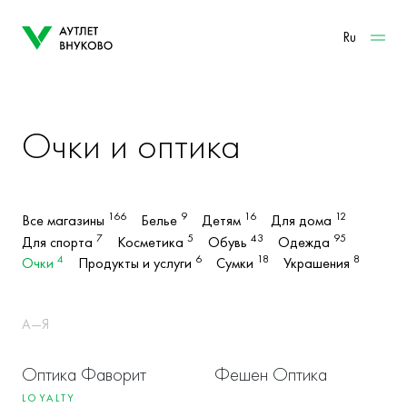
Ru
Очки и оптика
166
9
16
12
Все магазины
Белье
Детям
Для дома
7
5
43
95
Для спорта
Косметика
Обувь
Одежда
4
6
18
8
Очки
Продукты и услуги
Сумки
Украшения
А—Я
Оптика Фаворит
Фешен Оптика
LOYALTY