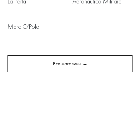
La Perla
Aeronautica Militare
Marc O'Polo
Все магазины →