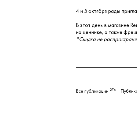
4 и 5 октября рады пригла
В этот день в магазине R
на ценнике​, а также фре
*Скидка не распространяе
276
Все публикации
Публик