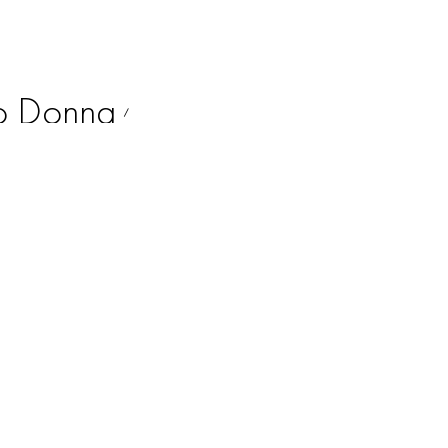
o Donna
/
telle Adony
/
Liu Jo
/
One
/