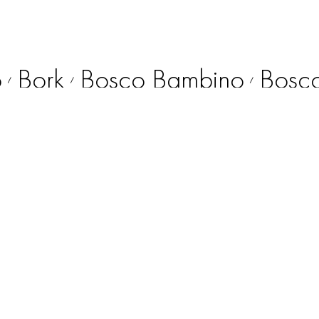
o
Bork
Bosco Bambino
Bosc
/
/
/
Bosco Outlet
Bosco Uomo
/
/
elli
Cacharel
Coccinelle
Es
/
/
/
le
Furla
Geox
Guess
/
/
/
/
orize
Henderson
/
/
Lee Wrangler)
Karl Lagerfeld
/
/
z Diamonds
Monnalisa
No 
/
/