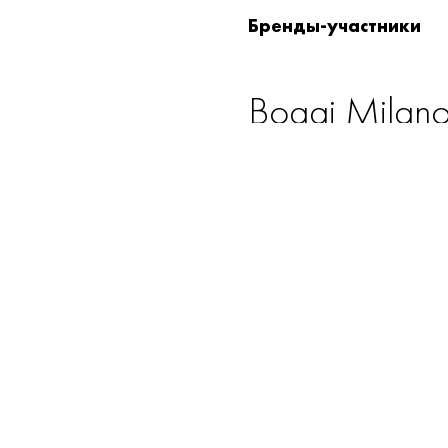
Бренды-участники
Boggi Milan
Bosco Fresh
/
Brunello Cucin
Falke
Freywil
/
Guess Access
Jeans Dean (
Marella
Miu
/